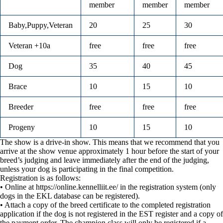
member
member
member
Baby,Puppy,Veteran
20
25
30
Veteran +10a
free
free
free
Dog
35
40
45
Brace
10
15
10
Breeder
free
free
free
Progeny
10
15
10
The show is a drive-in show. This means that we recommend that you
arrive at the show venue approximately 1 hour before the start of your
breed’s judging and leave immediately after the end of the judging,
unless your dog is participating in the final competition.
Registration is as follows:
• Online at https://online.kennelliit.ee/ in the registration system (only
dogs in the EKL database can be registered).
• Attach a copy of the breed certificate to the completed registration
application if the dog is not registered in the EST register and a copy of
the payment order. The champion class will only be registered if a