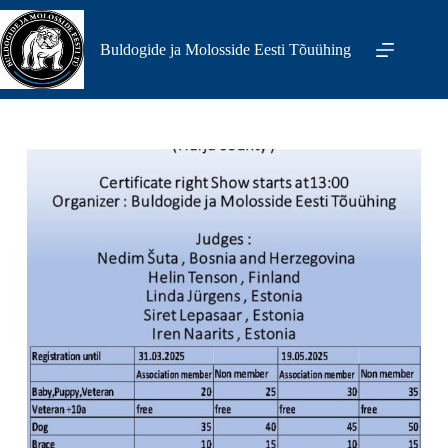
Skip
to
content
Buldogide ja Molosside Eesti Tõuühing