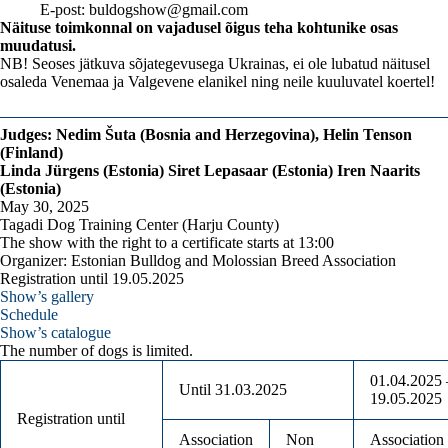
E-post:
buldogshow@gmail.com
Näituse toimkonnal on vajadusel õigus teha kohtunike osas
muudatusi.
NB! Seoses jätkuva sõjategevusega Ukrainas, ei ole lubatud näitusel
osaleda Venemaa ja Valgevene elanikel ning neile kuuluvatel koertel!
Judges: Nedim Šuta (Bosnia and Herzegovina), Helin Tenson
(Finland)
Linda Jürgens (Estonia) Siret Lepasaar (Estonia) Iren Naarits
(Estonia)
May 30, 2025
Tagadi Dog Training Center (Harju County)
The show with the right to a certificate starts at 13:00
Organizer: Estonian Bulldog and Molossian Breed Association
Registration until 19.05.2025
Show’s gallery
Schedule
Show’s catalogue
The number of dogs is limited.
01.04.2025 
Until 31.03.2025
19.05.2025
Registration until
Association
Non
Association