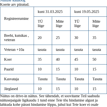
Näituse kataloog
Koerte arv piiratud.
kuni 31.03.2025
kuni 19.05.2025
Registreerumine
TÜ
Mitte
TÜ
Mitte
liige
liige
liige
liige
Beebi, kutsikas ,
20
25
30
35
veteran
Veteran +10a
tasuta
tasuta
tasuta
tasuta
Koer
35
40
45
50
Paarid
10
15
10
15
Kasvataja
Tasuta
Tasuta
Tasuta
Tasuta
Järglased
10
15
10
15
Näitus on drive-in näitus. See tähendab, et soovitame Teil saabuda
näitusepaigale ligikaudu 1 tund enne Teie tõu hindamise algust ja
lahkuda kohe pärast hindamise lõppu, juhul kui Teie koer ei osale