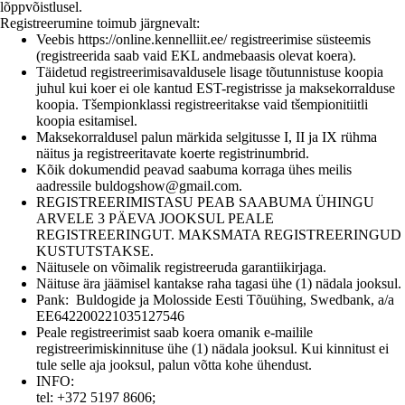
lõppvõistlusel.
Registreerumine toimub järgnevalt:
Veebis
https://online.kennelliit.ee/
registreerimise süsteemis
(registreerida saab vaid EKL andmebaasis olevat koera).
Täidetud registreerimisavaldusele lisage tõutunnistuse koopia
juhul kui koer ei ole kantud EST-registrisse ja maksekorralduse
koopia. Tšempionklassi registreeritakse vaid tšempionitiitli
koopia esitamisel.
Maksekorraldusel palun märkida selgitusse I, II ja IX rühma
näitus ja registreeritavate koerte registrinumbrid.
Kõik dokumendid peavad saabuma korraga ühes meilis
aadressile
buldogshow@gmail.com
.
REGISTREERIMISTASU PEAB SAABUMA ÜHINGU
ARVELE 3 PÄEVA JOOKSUL PEALE
REGISTREERINGUT. MAKSMATA REGISTREERINGUD
KUSTUTSTAKSE.
Näitusele on võimalik registreeruda garantiikirjaga.
Näituse ära jäämisel kantakse raha tagasi ühe (1) nädala jooksul.
Pank:
Buldogide ja Molosside Eesti Tõuühing, Swedbank, a/a
EE642200221035127546
Peale registreerimist saab koera omanik e-mailile
registreerimiskinnituse ühe (1) nädala jooksul. Kui kinnitust ei
tule selle aja jooksul, palun võtta kohe ühendust.
INFO:
tel: +372 5197 8606;