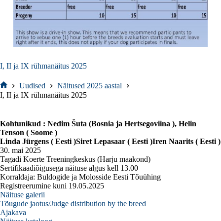
I, II ja IX rühmanäitus 2025
Uudised
Näitused 2025 aastal
Home
I, II ja IX rühmanäitus 2025
Kohtunikud : Nedim Šuta (Bosnia ja Hertsegoviina ), Helin
Tenson ( Soome )
Linda Jürgens ( Eesti )Siret Lepasaar ( Eesti )Iren Naarits ( Eesti )
30. mai 2025
Tagadi Koerte Treeningkeskus (Harju maakond)
Sertifikaadiõigusega näituse algus kell 13.00
Korraldaja: Buldogide ja Molosside Eesti Tõuühing
Registreerumine kuni 19.05.2025
Näituse galerii
Tõugude jaotus/Judge distribution by the breed
Ajakava