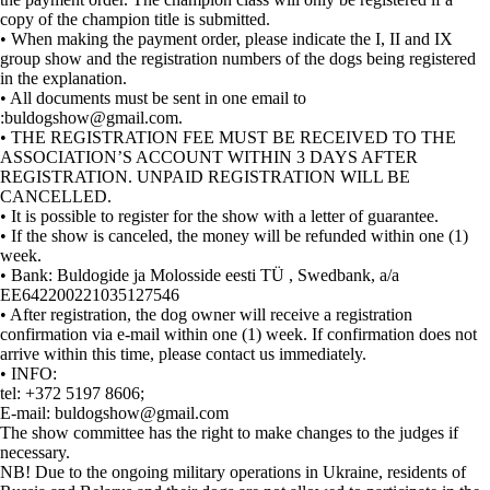
copy of the champion title is submitted.
• When making the payment order, please indicate the I, II and IX
group show and the registration numbers of the dogs being registered
in the explanation.
• All documents must be sent in one email to
:buldogshow@gmail.com.
• THE REGISTRATION FEE MUST BE RECEIVED TO THE
ASSOCIATION’S ACCOUNT WITHIN 3 DAYS AFTER
REGISTRATION. UNPAID REGISTRATION WILL BE
CANCELLED.
• It is possible to register for the show with a letter of guarantee.
• If the show is canceled, the money will be refunded within one (1)
week.
• Bank: Buldogide ja Molosside eesti TÜ , Swedbank, a/a
EE642200221035127546
• After registration, the dog owner will receive a registration
confirmation via e-mail within one (1) week. If confirmation does not
arrive within this time, please contact us immediately.
• INFO:
tel: +372 5197 8606;
E-mail: buldogshow@gmail.com
The show committee has the right to make changes to the judges if
necessary.
NB! Due to the ongoing military operations in Ukraine, residents of