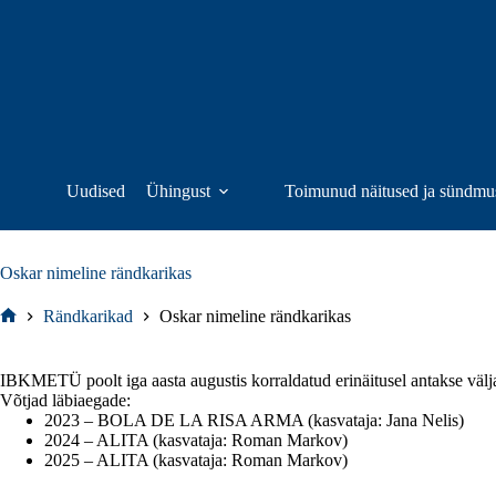
Skip
to
content
Uudised
Ühingust
Toimunud näitused ja sündmu
Oskar nimeline rändkarikas
Rändkarikad
Oskar nimeline rändkarikas
Home
IBKMETÜ poolt iga aasta augustis korraldatud erinäitusel antakse välj
Võtjad läbiaegade:
2023 – BOLA DE LA RISA ARMA (kasvataja: Jana Nelis)
2024 – ALITA (kasvataja: Roman Markov)
2025 – ALITA (kasvataja: Roman Markov)