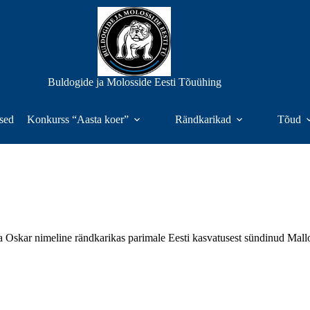
Buldogide ja Molosside Eesti Tõuühing
sed
Konkurss “Aasta koer”
Rändkarikad
Tõud
a Oskar nimeline rändkarikas parimale Eesti kasvatusest sündinud Mallo