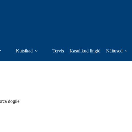
Kutsikad
Tervis
Kasulikud lingid
Näitused
rca dogile.