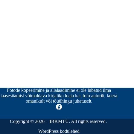
Fotode kopeerimine ja allalaadimine ei ole lubatud ilma
taasesitamist võimaldava kirjaliku loata kas foto autorilt, koera
omanikult või tõuühingu juhatuselt.
Copyright © 2026 - IBKMTÜ. All rights reserved.
WordPress kodulehed