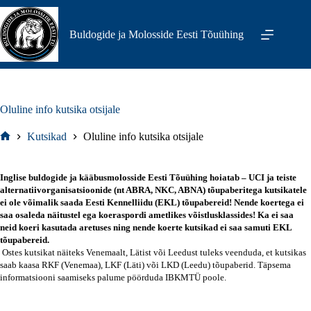
Skip
to
content
Buldogide ja Molosside Eesti Tõuühing
Oluline info kutsika otsijale
Kutsikad
Oluline info kutsika otsijale
Home
Inglise buldogide ja kääbusmolosside Eesti Tõuühing hoiatab – UCI ja teiste
alternatiivorganisatsioonide (nt ABRA, NKC, ABNA) tõupaberitega kutsikatele
ei ole võimalik saada Eesti Kennelliidu (EKL) tõupabereid! Nende koertega ei
saa osaleda näitustel ega koeraspordi ametlikes võistlusklassides! Ka ei saa
neid koeri kasutada aretuses ning nende koerte kutsikad ei saa samuti EKL
tõupabereid.
Ostes kutsikat näiteks Venemaalt, Lätist või Leedust tuleks veenduda, et kutsikas
saab kaasa RKF (Venemaa), LKF (Läti) või LKD (Leedu) tõupaberid. Täpsema
informatsiooni saamiseks palume pöörduda
IBKMTÜ poole.