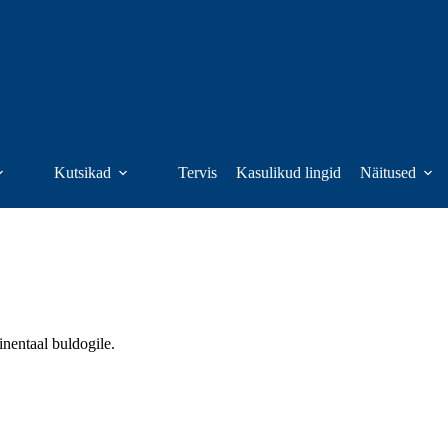
Kutsikad
Tervis
Kasulikud lingid
Näitused
nentaal buldogile.