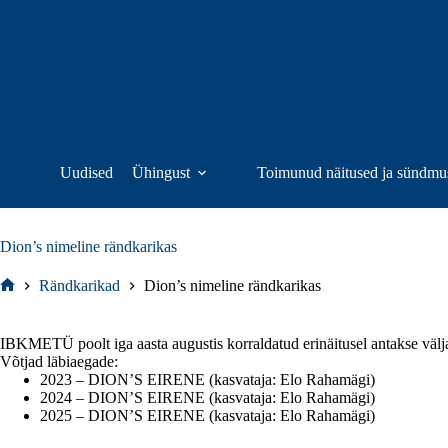
Skip
to
content
Uudised
Ühingust
Toimunud näitused ja sündmu
Dion’s nimeline rändkarikas
Rändkarikad
Dion’s nimeline rändkarikas
Home
IBKMETÜ poolt iga aasta augustis korraldatud erinäitusel antakse välj
Võtjad läbiaegade:
2023 – DION’S EIRENE (kasvataja: Elo Rahamägi)
2024 – DION’S EIRENE (kasvataja: Elo Rahamägi)
2025 – DION’S EIRENE (kasvataja: Elo Rahamägi)