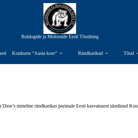
Buldogide ja Molosside Eesti Tõuühing
sed
Konkurss “Aasta koer”
Rändkarikad
Tõud
a Dion’s nimeline rändkarikas parimale Eesti kasvatusest sündinud Koni