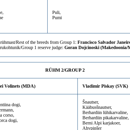
e,
Puli,
ne
Pumi
 rühmast/Rest of the breeds from Group 1:
Francisco Salvador Janeiro
rukohtunik/Group 1 reserve judge:
Goran Dojcinoski (Makedoonia/
RÜHM 2/GROUP 2
ei Volinets (MDA)
Vladimir Piskay (SVK)
Šnautser,
ntiina dogi,
Kääbusšnautser,
ermann,
Berhardiin lühikarvaline,
ia corso,
Berhardiin pikakarvaline,
orca dogi,
Berni Alpi karjakoer,
Ahvpinšer