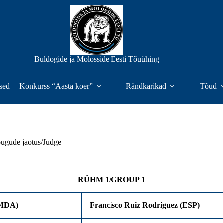
Buldogide ja Molosside Eesti Tõuühing
sed
Konkurss “Aasta koer”
Rändkarikad
Tõud
ugude jaotus/Judge
RÜHM 1/GROUP 1
 (MDA)
Francisco Ruiz Rodriguez (ESP)