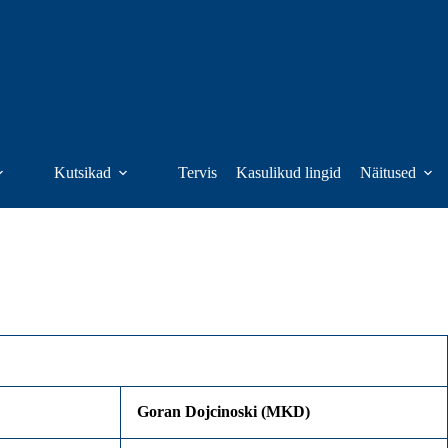
Kutsikad
Tervis
Kasulikud lingid
Näitused
Goran Dojcinoski (MKD)