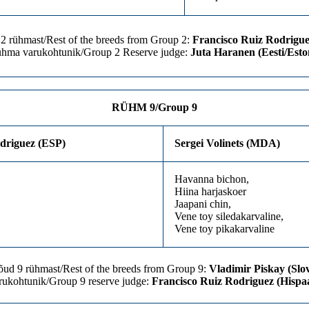
 2 rühmast/Rest of the breeds from Group 2:
Francisco Ruiz Rodrigue
ühma varukohtunik/Group 2 Reserve judge:
Juta Haranen (Eesti/Esto
RÜHM 9/Group 9
driguez (ESP)
Sergei Volinets (MDA)
Havanna bichon,
Hiina harjaskoer
Jaapani chin,
Vene toy siledakarvaline,
Vene toy pikakarvaline
õud 9 rühmast/Rest of the breeds from Group 9:
Vladimir Piskay (Slo
rukohtunik/Group 9 reserve judge:
Francisco Ruiz Rodriguez (Hispa