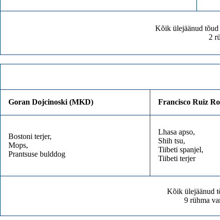
Kõik ülejäänud tõud
2 r
Goran Dojcinoski (MKD)
Francisco Ruiz Ro
Lhasa apso,
Bostoni terjer,
Shih tsu,
Mops,
Tiibeti spanjel,
Prantsuse bulddog
Tiibeti terjer
Kõik ülejäänud t
9 rühma va