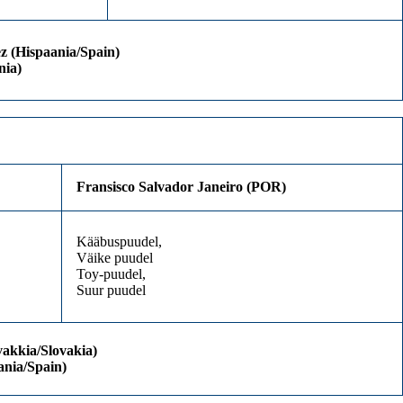
z (Hispaania/Spain)
nia)
Fransisco Salvador Janeiro (POR)
Kääbuspuudel,
Väike puudel
Toy-puudel,
Suur puudel
vakkia/Slovakia)
ania/Spain)