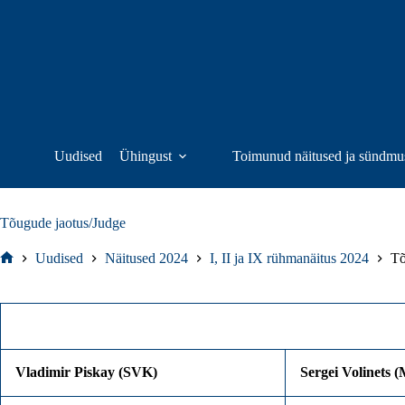
Skip
to
content
Uudised
Ühingust
Toimunud näitused ja sündmu
Tõugude jaotus/Judge
Uudised
Näitused 2024
I, II ja IX rühmanäitus 2024
Tõ
Home
Vladimir Piskay (SVK)
Sergei Volinets