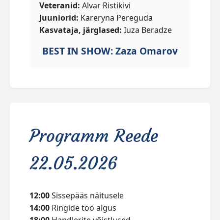
Veteranid:
Alvar Ristikivi
Juuniorid:
Kareryna Pereguda
Kasvataja, järglased:
Iuza Beradze
BEST IN SHOW: Zaza Omarov
Programm Reede
22.05.2026
12:00
Sissepääs näitusele
14:00
Ringide töö algus
18:00
Handlerite võistlused