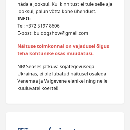
nädala jooksul. Kui kinnitust ei tule selle aja
jooksul, palun võtta kohe ühendust.
INFO:
Tel: +372 5197 8606
E-post: buldogshow@gmail.com
Näituse toimkonnal on vajadusel õigus
teha kohtunike osas muudatusi.
NB! Seoses jätkuva sõjategevusega
Ukrainas, ei ole lubatud näitusel osaleda
Venemaa ja Valgevene elanikel ning neile
kuuluvatel koertel!