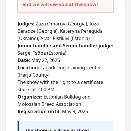
and we will see you at the show!
Judges:
Zaza Omarov (Georgia), Iuza
Beradze (Georgia), Kateryna Pereguda
(Ukraine), Alvar Ristikivi (Estonia)
Junior handler and Senior handler judge:
Sergei Tsõba (Estonia)
Date:
May 22, 2026
Location:
Tagadi Dog Training Center
(Harju County)
The show with the right to a certificate
starts at 2:00 PM
Organizer:
Estonian Bulldog and
Molossian Breed Association
Registration until:
May 8, 2025
The show is a drive-in show.