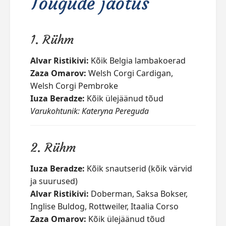
Tõugude jaotus
1. Rühm
Alvar Ristikivi:
Kõik Belgia lambakoerad
Zaza Omarov:
Welsh Corgi Cardigan,
Welsh Corgi Pembroke
Iuza Beradze:
Kõik ülejäänud tõud
Varukohtunik: Kateryna Pereguda
2. Rühm
Iuza Beradze:
Kõik snautserid (kõik värvid
ja suurused)
Alvar Ristikivi:
Doberman, Saksa Bokser,
Inglise Buldog, Rottweiler, Itaalia Corso
Zaza Omarov:
Kõik ülejäänud tõud