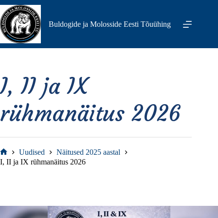
Skip
to
content
Buldogide ja Molosside Eesti Tõuühing
I, II ja IX
rühmanäitus 2026
Uudised
Näitused 2025 aastal
Home
I, II ja IX rühmanäitus 2026