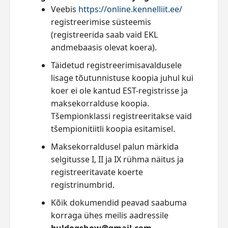
Veebis
https://online.kennelliit.ee/
registreerimise süsteemis
(registreerida saab vaid EKL
andmebaasis olevat koera).
Täidetud registreerimisavaldusele
lisage tõutunnistuse koopia juhul kui
koer ei ole kantud EST-registrisse ja
maksekorralduse koopia.
Tšempionklassi registreeritakse vaid
tšempionitiitli koopia esitamisel.
Maksekorraldusel palun märkida
selgitusse I, II ja IX rühma näitus ja
registreeritavate koerte
registrinumbrid.
Kõik dokumendid peavad saabuma
korraga ühes meilis aadressile
buldogshow@gmail.com
.