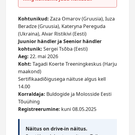
Kohtunikud:
Zaza Omarov (Gruusia), Iuza
Beradze (Gruusia), Kateryna Pereguda
(Ukraina), Alvar Ristikivi (Eesti)
Juunior händler ja Seenior händler
kohtunik:
Sergei Tsõba (Eesti)
Aeg:
22. mai 2026
Koht:
Tagadi Koerte Treeningkeskus (Harju
maakond)
Sertifikaadiõigusega näituse algus kell
14.00
Korraldaja:
Buldogide ja Molosside Eesti
Tõuühing
Registreerumine:
kuni 08.05.2025
Näitus on drive-in näitus.