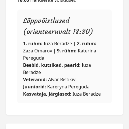
Lõppvõistlused
(orienteeruvalt 18:30)
1. rühm:
Iuza Beradze |
2. rühm:
Zaza Omarov |
9. rühm:
Katerina
Pereguda
Beebid, kutsikad, paarid:
Iuza
Beradze
Veteranid:
Alvar Ristikivi
Juuniorid:
Kareryna Pereguda
Kasvataja, Järglased:
Iuza Beradze