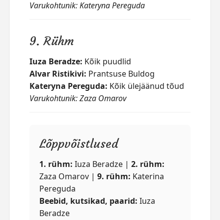
Varukohtunik: Kateryna Pereguda
9. Rühm
Iuza Beradze:
Kõik puudlid
Alvar Ristikivi:
Prantsuse Buldog
Kateryna Pereguda:
Kõik ülejäänud tõud
Varukohtunik: Zaza Omarov
Lõppvõistlused
1. rühm:
Iuza Beradze |
2. rühm:
Zaza Omarov |
9. rühm:
Katerina
Pereguda
Beebid, kutsikad, paarid:
Iuza
Beradze