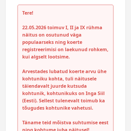
Tere!
22.05.2026 toimuv I, II ja IX rühma
näitus on osutunud väga
populaarseks ning koerte
registreerimisi on laekunud rohkem,
kui algselt lootsime.
Arvestades lubatud koerte arvu ühe
kohtuniku kohta, tuli näitusele
täiendavalt juurde kutsuda
kohtunik, kohtunikuks on Inga Siil
(Eesti). Sellest tulenevalt toimub ka
tõugudes kohtunike vahetusi.
Täname teid mõistva suhtumise eest
ning kohtume juba näitusel!