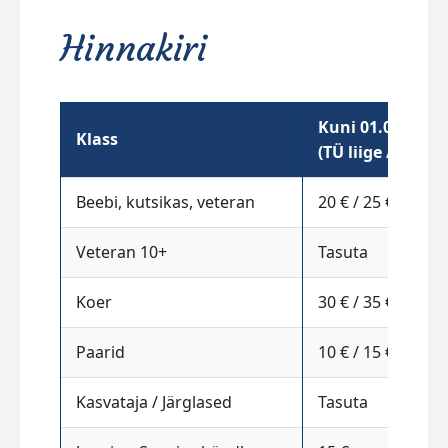
Hinnakiri
Kuni 01.04.26
Klass
(TÜ liige / Mitte)
Beebi, kutsikas, veteran
20 € / 25 €
Veteran 10+
Tasuta
Koer
30 € / 35 €
Paarid
10 € / 15 €
Kasvataja / Järglased
Tasuta