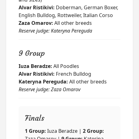
Alvar Ristikivi:
Doberman, German Boxer,
English Bulldog, Rottweiler, Italian Corso
Zaza Omarov:
All other breeds
Reserve judge: Kateryna Pereguda
9 Group
Iuza Beradze:
All Poodles
Alvar Ristikivi:
French Bulldog
Kateryna Pereguda:
All other breeds
Reserve judge: Zaza Omarov
Finals
1 Group:
Iuza Beradze |
2 Group:
Zaza Omarov |
9 Group:
Katerina