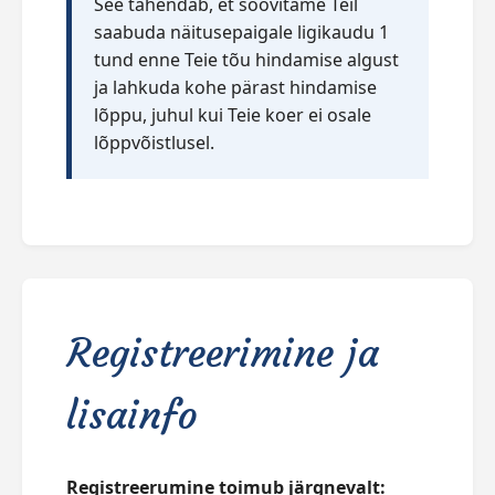
See tähendab, et soovitame Teil
saabuda näitusepaigale ligikaudu 1
tund enne Teie tõu hindamise algust
ja lahkuda kohe pärast hindamise
lõppu, juhul kui Teie koer ei osale
lõppvõistlusel.
Registreerimine ja
lisainfo
Registreerumine toimub järgnevalt: