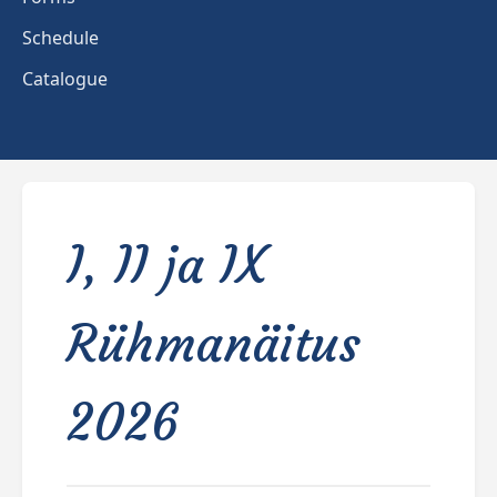
Schedule
Catalogue
I, II ja IX
Rühmanäitus
2026